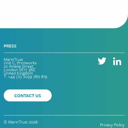
PRESS
MarinTrust
Unit C, Printworks
22 Amelia Street
London SE17 3BZ
United Kingdom
T: +44 (0) 2039 780 819
CONTACT US
© MarinTrust 2026
Privacy Policy