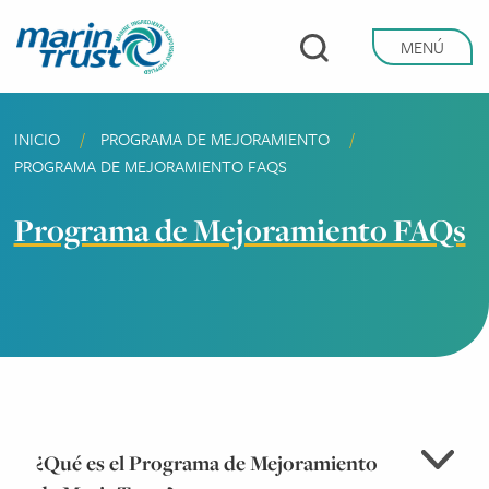
Pasar
al
MENÚ
contenido
principal
INICIO
PROGRAMA DE MEJORAMIENTO
Sobrescribir enlaces de ayuda a la navega
CURRENT:
PROGRAMA DE MEJORAMIENTO FAQS
Programa de Mejoramiento FAQs
¿Qué es el Programa de Mejoramiento